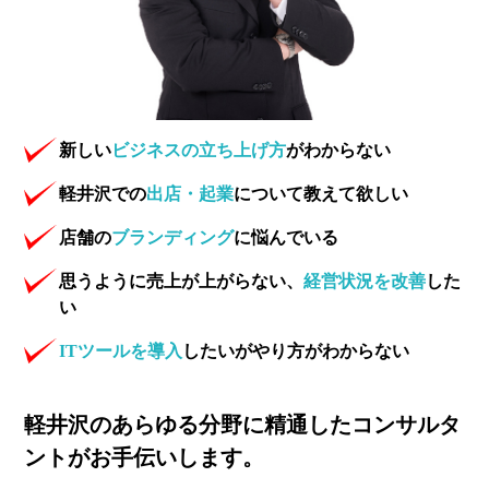
新しい
ビジネスの立ち上げ方
がわからない
軽井沢での
出店・起業
について教えて欲しい
店舗の
ブランディング
に悩んでいる
思うように売上が上がらない、
経営状況を改善
した
い
ITツールを導入
したいがやり方がわからない
軽井沢のあらゆる分野に精通したコンサルタ
ントがお手伝いします。