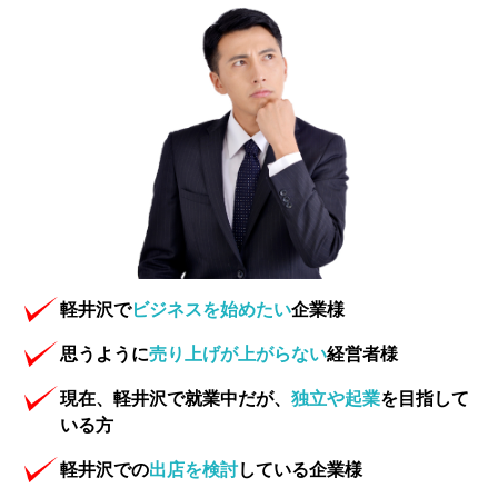
軽井沢で
ビジネスを始めたい
企業様
思うように
売り上げが上がらない
経営者様
現在、軽井沢で就業中だが、
独立や起業
を目指して
いる方
軽井沢での
出店を検討
している企業様